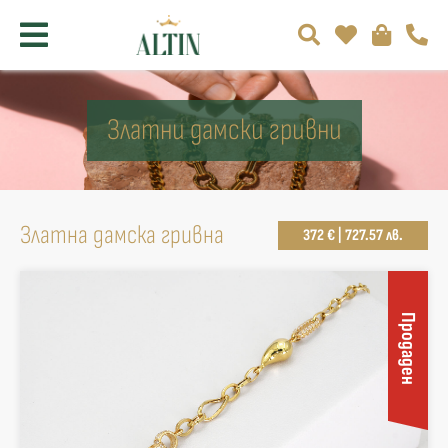
Златни дамски гривни
Златна дамска гривна
372 € | 727.57 лв.
Продаден