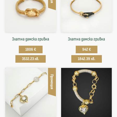
Златна дамска гривна
Златна дамска гривна
1806 €
942 €
3532.23 лв.
1842.39 лв.
Промоция