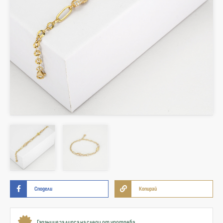
Сподели
Копирай
Гаранция за липса на следи от употреба