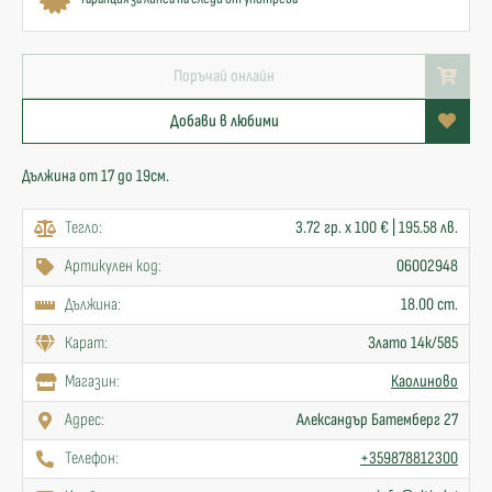
Поръчай онлайн
Добави в любими
Дължина от 17 до 19см.
Тегло:
3.72 гр. x 100 € | 195.58 лв.
Артикулен код:
06002948
Дължина:
18.00 cm.
Карат:
Злато 14к/585
Mагазин:
Каолиново
Адрес:
Александър Батемберг 27
Телефон:
+359878812300