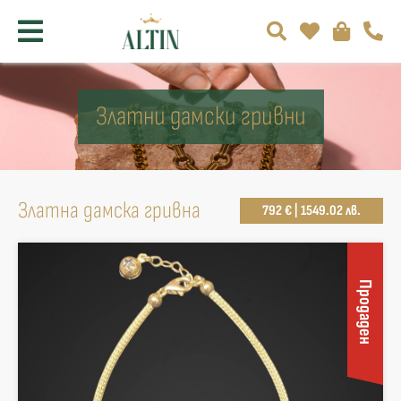
Златни дамски гривни
Златна дамска гривна
792 € | 1549.02 лв.
Продаден