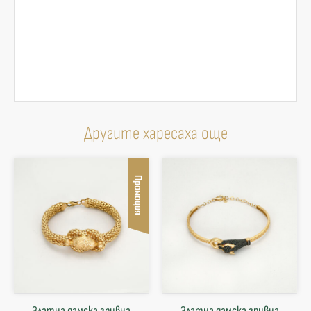
Другите харесаха още
Промоция
Златна дамска гривна
Златна дамска гривна