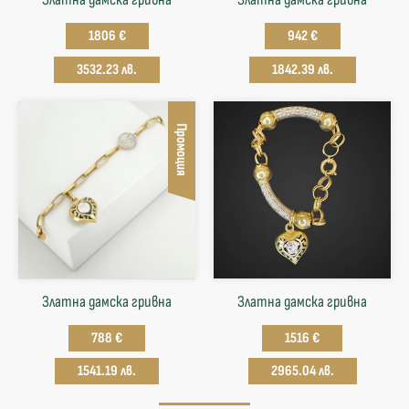
1806 €
942 €
3532.23 лв.
1842.39 лв.
Промоция
Златна дамска гривна
Златна дамска гривна
788 €
1516 €
1541.19 лв.
2965.04 лв.