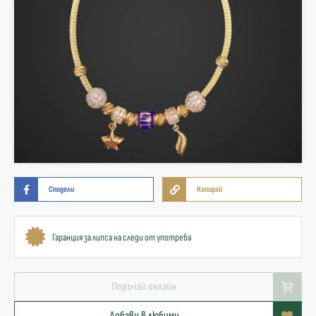
Сподели
Копирай
Гаранция за липса на следи от употреба
Поръчай онлайн
Добави в любими