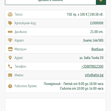
Тегло:
7.92 гр. x 100 € | 195.58 лв.
Артикулен код:
11000008
Дължина:
21.00 cm.
Карат:
Злато 14к/585
Mагазин:
Върбица
Адрес:
ул. Баба Тонка 29
Телефон:
+359878812300
Имейл:
info@altin.bg
Понеделник - Петък от 9:00 до 18:00 часа
Работно време:
Събота от 10:00 до 14:00 часа