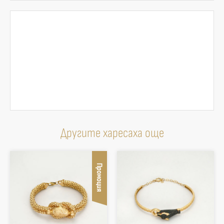
Другите харесаха още
Промоция