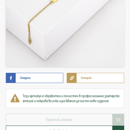
Сподели
Копирай
Този артикул е обработен и почистен в професионално златарско
ателие и покрива всички изисквания за чисто ново изделие
Поръчай онлайн