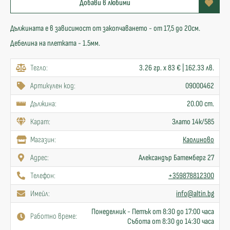
Добави в любими
Дължината е в зависимост от закопчаването - от 17,5 до 20см.
Дебелина на плетката - 1.5мм.
Тегло:
3.26 гр. x 83 € | 162.33 лв.
Артикулен код:
09000462
Дължина:
20.00 cm.
Карат:
Злато 14к/585
Mагазин:
Каолиново
Адрес:
Александър Батемберг 27
Телефон:
+359878812300
Имейл:
info@altin.bg
Понеделник - Петък от 8:30 до 17:00 часа
Работно време:
Събота от 8:30 до 14:30 часа