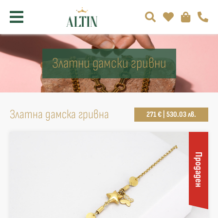
Златни дамски гривни
Златна дамска гривна
271 € | 530.03 лв.
Продаден