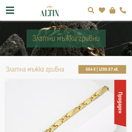
Златни мъжки гривни
Златна мъжка гривна
664 € | 1298.67 лв.
Продаден