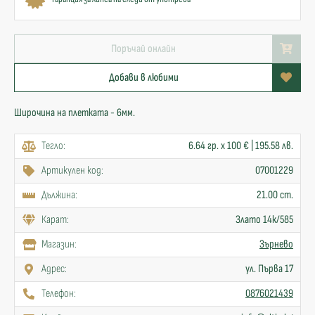
Поръчай онлайн
Добави в любими
Широчина на плетката - 6мм.
Тегло:
6.64 гр. x 100 € | 195.58 лв.
Артикулен код:
07001229
Дължина:
21.00 cm.
Карат:
Злато 14к/585
Mагазин:
Зърнево
Адрес:
ул. Първа 17
Телефон:
0876021439