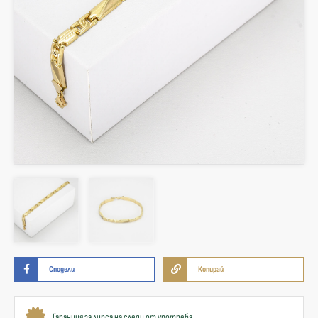
Сподели
Копирай
Гаранция за липса на следи от употреба