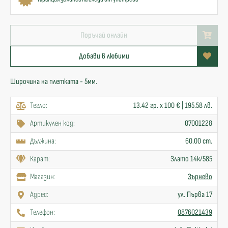
Поръчай онлайн
Добави в любими
Широчина на плетката - 5мм.
Тегло:
13.42 гр. x 100 € | 195.58 лв.
Артикулен код:
07001228
Дължина:
60.00 cm.
Карат:
Злато 14к/585
Mагазин:
Зърнево
Адрес:
ул. Първа 17
Телефон:
0876021439