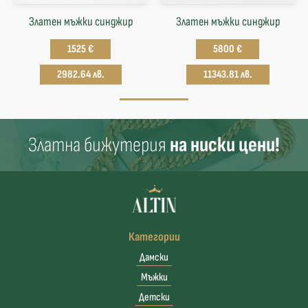
Златен мъжки синджир
Златен мъжки синджир
1525 €
5800 €
2982.64 лв.
11343.81 лв.
Златна бижутерия
на ниски цени!
Категории
Дамски
Мъжки
Детски