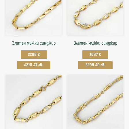
Златен мъжки синджир
Златен мъжки синджир
2208 €
1687 €
4318.47 лв.
3299.49 лв.