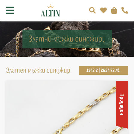
Златни мъжки синджири
Златен мъжки синджир
1342 € | 2624.72 лв.
Продаден