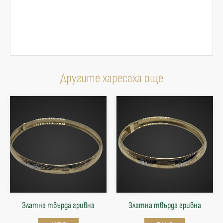
Другите харесаха още
Златна твърда гривнa
Златна твърда гривнa