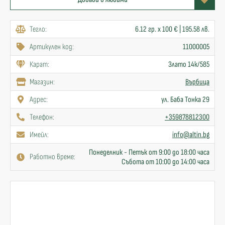
Тегло:
6.12 гр. x 100 € | 195.58 лв.
Артикулен код:
11000005
Карат:
Злато 14к/585
Mагазин:
Върбица
Адрес:
ул. Баба Тонка 29
Телефон:
+359878812300
Имейл:
info@altin.bg
Понеделник - Петък от 9:00 до 18:00 часа
Работно време:
Събота от 10:00 до 14:00 часа