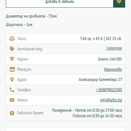
Добави в любими
Диаметър на гривната - 7.5см.
Широчина - 1см.
Тегло:
7.48 гр. x 83 € | 162.33 лв.
Артикулен код:
15000358
Карат:
Злато 14к/585
Mагазин:
Каолиново
Адрес:
Александър Батемберг 27
Телефон:
+359878812300
Имейл:
info@altin.bg
Понеделник - Петък от 8:30 до 17:00 часа
Работно време:
Събота от 8:30 до 14:30 часа