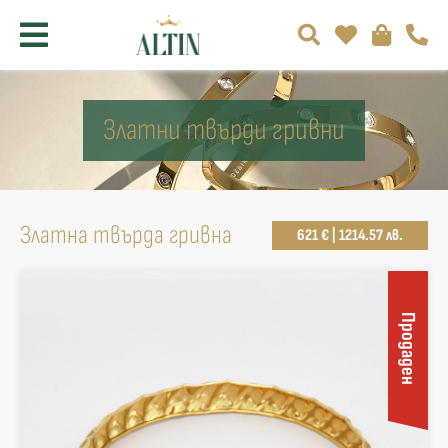
Златни твърди гривни
Златна твърда гривна
621 € | 1214.57 лв.
Продаден