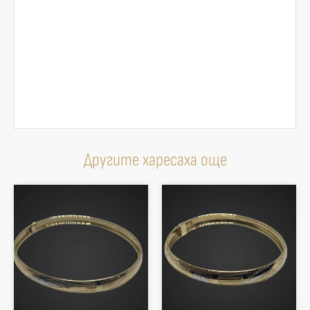
Другите харесаха още