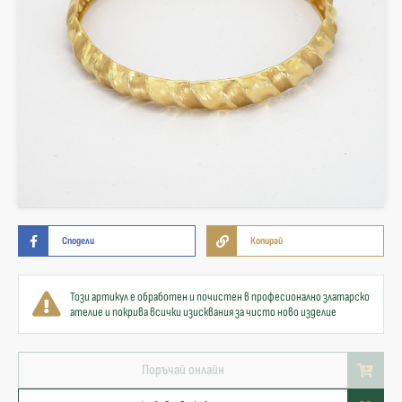
Сподели
Копирай
Този артикул е обработен и почистен в професионално златарско
ателие и покрива всички изисквания за чисто ново изделие
Поръчай онлайн