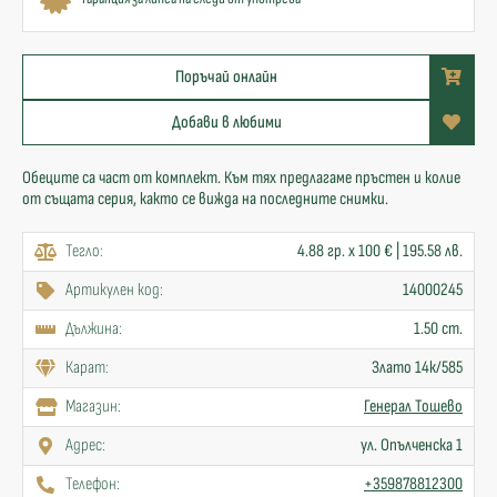
Поръчай онлайн
Добави в любими
Обеците са част от комплект. Към тях предлагаме пръстен и колие
от същата серия, както се вижда на последните снимки.
Тегло:
4.88 гр. x 100 € | 195.58 лв.
Артикулен код:
14000245
Дължина:
1.50 cm.
Карат:
Злато 14к/585
Mагазин:
Генерал Тошево
Адрес:
ул. Опълченска 1
Телефон:
+359878812300