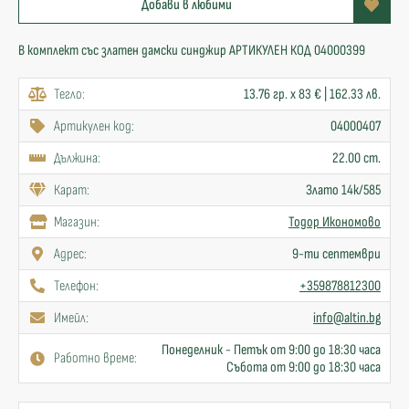
Добави в любими
В комплект със златен дамски синджир АРТИКУЛЕН КОД 04000399
Тегло:
13.76 гр. x 83 € | 162.33 лв.
Артикулен код:
04000407
Дължина:
22.00 cm.
Карат:
Злато 14к/585
Mагазин:
Тодор Икономово
Адрес:
9-ти септември
Телефон:
+359878812300
Имейл:
info@altin.bg
Понеделник - Петък от 9:00 до 18:30 часа
Работно време:
Събота от 9:00 до 18:30 часа