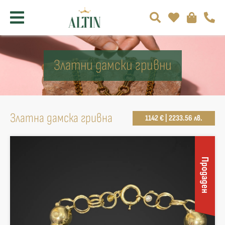
Златни дамски гривни
Златна дамска гривна
1142 € | 2233.56 лв.
Продаден