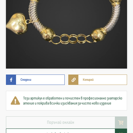
Сподели
Копирай
Този артикул е обработен и почистен в професионално златарско
ателие и покрива всички изисквания за чисто ново изделие
Поръчай онлайн