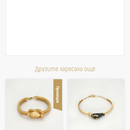
Другите харесаха още
Промоция