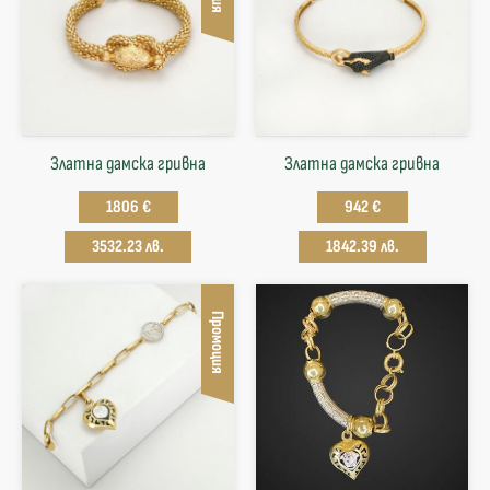
Златна дамска гривна
Златна дамска гривна
1806 €
942 €
3532.23 лв.
1842.39 лв.
Промоция