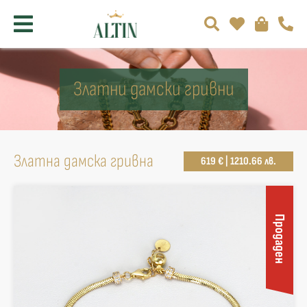
Златни дамски гривни
Златна дамска гривна
619 € | 1210.66 лв.
Продаден