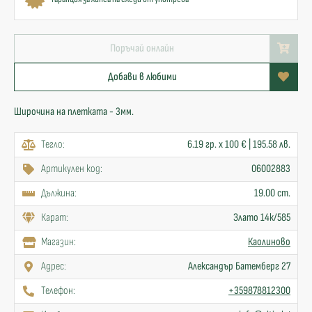
Поръчай онлайн
Добави в любими
Широчина на плетката - 3мм.
Тегло:
6.19 гр. x 100 € | 195.58 лв.
Артикулен код:
06002883
Дължина:
19.00 cm.
Карат:
Злато 14к/585
Mагазин:
Каолиново
Адрес:
Александър Батемберг 27
Телефон:
+359878812300