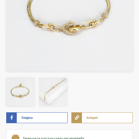
Сподели
Копирай
Гаранция за липса на следи от употреба