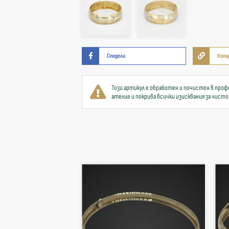
Сподели
Копи
Този артикул е обработен и почистен в проф
ателие и покрива всички изисквания за чисто