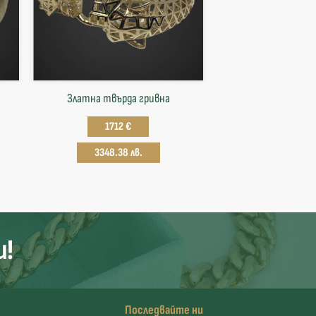
Златна твърда гривнa
1712 €
3348.38 лв.
и!
Последвайте ни