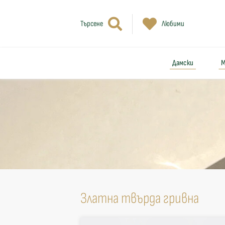
Търсене
Любими
Дамски
М
Златна твърда гривна