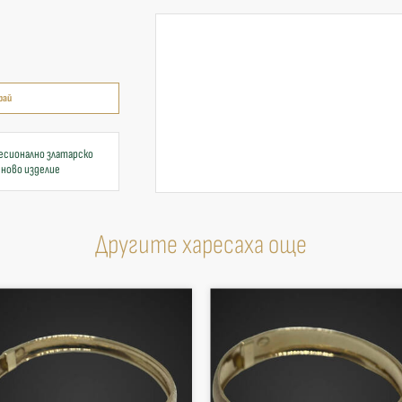
рай
есионално златарско
 ново изделие
Другите харесаха още