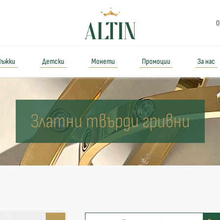
0
ъжки
Детски
Монети
Промоции
За нас
Златни твърди гривни