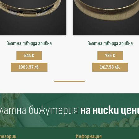
Златна твърда гривнa
Златна твърда гривнa
544 €
725 €
1063.97 лв.
1417.98 лв.
латна бижутерия
на ниски цен
тегории
Информация