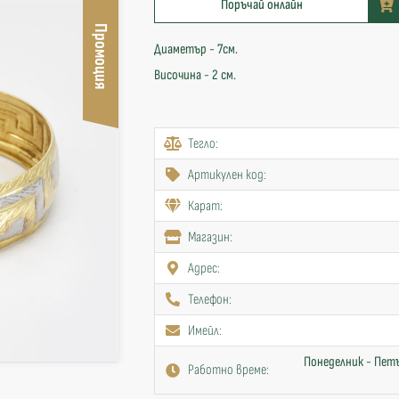
Поръчай онлайн
Промоция
Диаметър - 7см.
Височина - 2 см.
Тегло:
Артикулен код:
Карат:
Mагазин:
Адрес:
Телефон:
Имейл:
Понеделник - Петъ
Работно време: