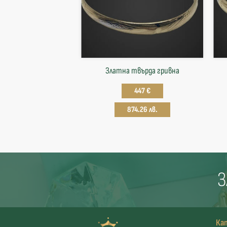
Златна твърда гривнa
447 €
874.26 лв.
З
Ка