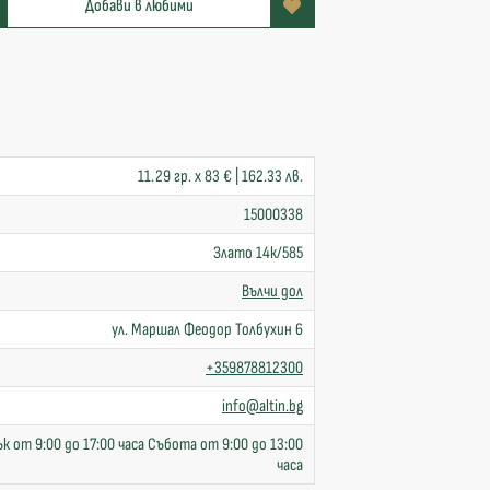
Добави в любими
11.29 гр. x 83 € | 162.33 лв.
15000338
Злато 14к/585
Вълчи дол
ул. Маршал Феодор Толбухин 6
+359878812300
info@altin.bg
к от 9:00 до 17:00 часа Събота от 9:00 до 13:00
часа