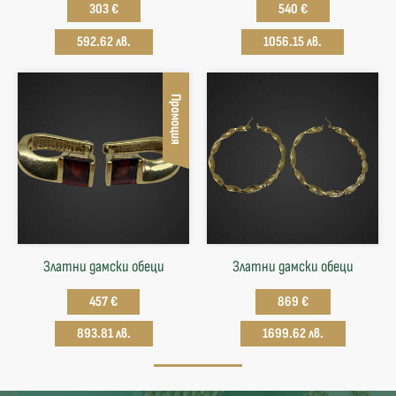
303 €
540 €
592.62 лв.
1056.15 лв.
Промоция
Златни дамски обеци
Златни дамски обеци
457 €
869 €
893.81 лв.
1699.62 лв.