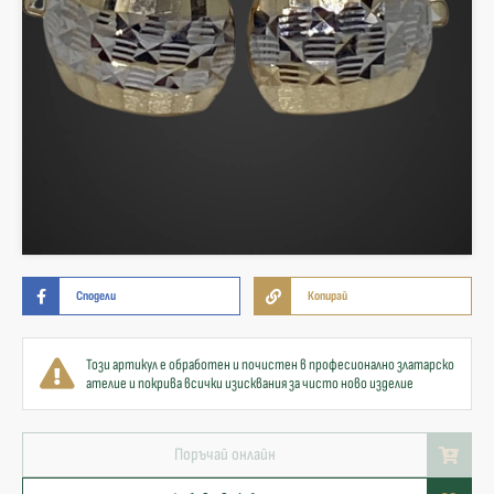
Сподели
Копирай
Този артикул е обработен и почистен в професионално златарско
ателие и покрива всички изисквания за чисто ново изделие
Поръчай онлайн