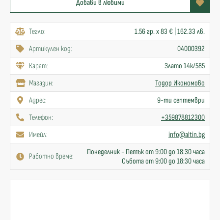
Добави в любими
Тегло:
1.56 гр. x 83 € | 162.33 лв.
Артикулен код:
04000392
Карат:
Злато 14к/585
Mагазин:
Тодор Икономово
Адрес:
9-ти септември
Телефон:
+359878812300
Имейл:
info@altin.bg
Понеделник - Петък от 9:00 до 18:30 часа
Работно време:
Събота от 9:00 до 18:30 часа