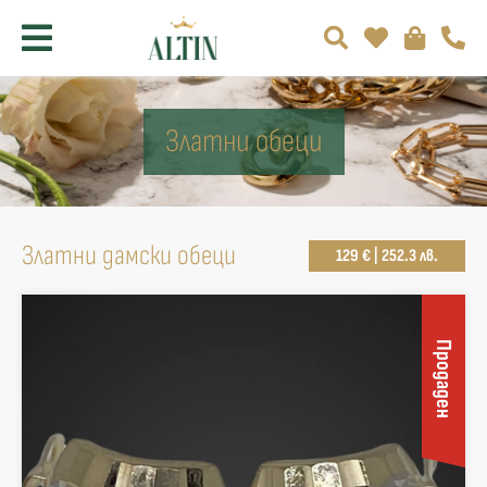
Златни обеци
Златни дамски обеци
129 € | 252.3 лв.
Продаден