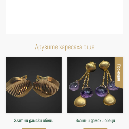
Другите харесаха още
Промоция
Златни дамски обеци
Златни дамски обеци