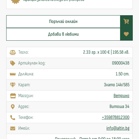
Поръчай онлайн
Добави в любими
Тегло:
2.33 гр. x 100 € | 195.58 лв.
Артикулен код:
09000438
Дължина:
1.50 cm.
Карат:
Злато 14к/585
Mагазин:
Ветрино
Адрес:
Витоша 34
Телефон:
+359878812300
Имейл:
info@altin.bg