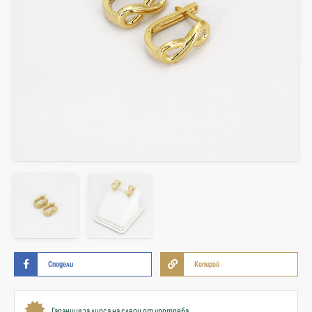
Сподели
Копирай
Гаранция за липса на следи от употреба