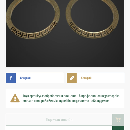
Сподели
Копирай
Този артикул е обработен и почистен в професионално златарско
ателие и покрива всички изисквания за чисто ново изделие
Поръчай онлайн