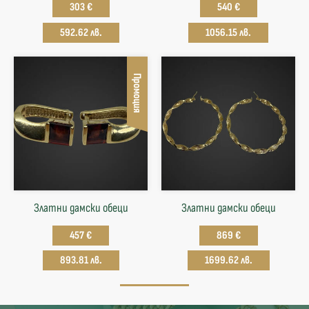
303 €
540 €
592.62 лв.
1056.15 лв.
Промоция
Златни дамски обеци
Златни дамски обеци
457 €
869 €
893.81 лв.
1699.62 лв.