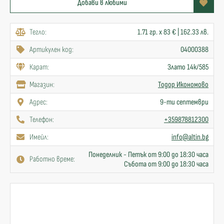
Добави в любими
Тегло:
1.71 гр. x 83 € | 162.33 лв.
Артикулен код:
04000388
Карат:
Злато 14к/585
Mагазин:
Тодор Икономово
Адрес:
9-ти септември
Телефон:
+359878812300
Имейл:
info@altin.bg
Понеделник - Петък от 9:00 до 18:30 часа
Работно време:
Събота от 9:00 до 18:30 часа