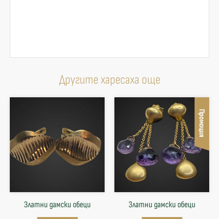
Другите харесаха още
Промоция
Златни дамски обеци
Златни дамски обеци