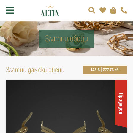
Златни обеци
Златни дамски обеци
142 € | 277.73 лв.
Продаден