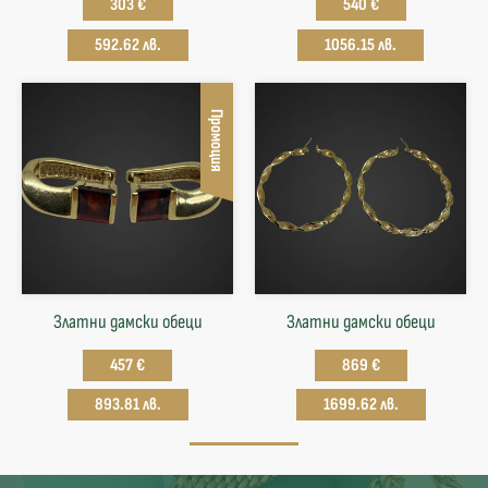
303 €
540 €
592.62 лв.
1056.15 лв.
Промоция
Златни дамски обеци
Златни дамски обеци
457 €
869 €
893.81 лв.
1699.62 лв.