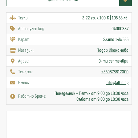
Тегло:
2.22 гр. x 100 € | 195.58 лв.
Артикулен код:
04000387
Карат:
Злато 14к/585
Mагазин:
Тодор Икономово
Адрес:
9-ти септември
Телефон:
+359878812300
Имейл:
info@altin.bg
Понеделник - Петък от 9:00 до 18:30 часа
Работно време:
Събота от 9:00 до 18:30 часа