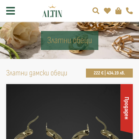
Златни обеци
Златни дамски обеци
222 € | 434.19 лв.
Продаден