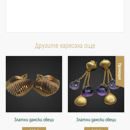
Другите харесаха още
Промоция
Златни дамски обеци
Златни дамски обеци