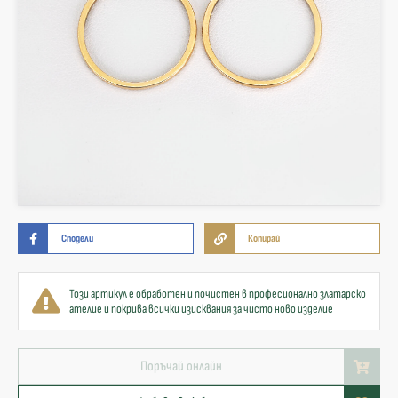
Сподели
Копирай
Този артикул е обработен и почистен в професионално златарско
ателие и покрива всички изисквания за чисто ново изделие
Поръчай онлайн