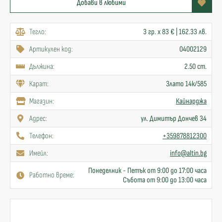
Добави в любими
Тегло:
3 гр. x 83 € | 162.33 лв.
Артикулен код:
04002129
Дължина:
2.50 cm.
Карат:
Злато 14к/585
Mагазин:
Кайнарджа
Адрес:
ул. Димитър Дончев 34
Телефон:
+359878812300
Имейл:
info@altin.bg
Понеделник - Петък от 9:00 до 17:00 часа
Работно време:
Събота от 9:00 до 13:00 часа