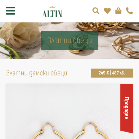
Златни обеци
Златни дамски обеци
249 € | 487 лв.
Продаден