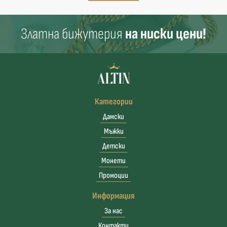
Златна бижутерия
на ниски цени!
Категории
Дамски
Мъжки
Детски
Монети
Промоции
Информация
За нас
Контакти