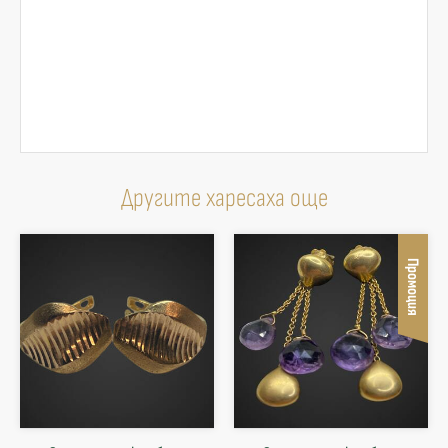
Другите харесаха още
Промоция