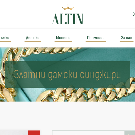
0
ъжки
Детски
Монети
Промоции
За нас
Златни дамски синджири