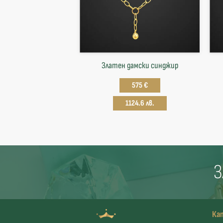
Златен дамски синджир
575 €
1124.6 лв.
З
Ка