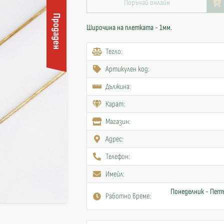
Поръчай онлайн
Продаден
Широчина на плетката - 1мм.
Тегло:
Артикулен код:
Дължина:
Карат:
Mагазин:
Адрес:
Телефон:
Имейл:
Понеделник - Петъ
Работно време: