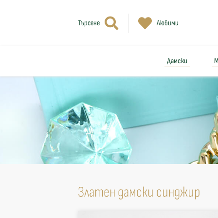
Търсене
Любими
Дамски
М
Златен дамски синджир