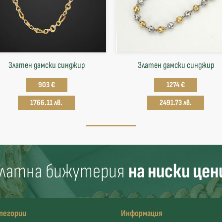
Златен дамски синджир
Златен дамски синджир
903 €
1274 €
1766.11 лв.
2491.73 лв.
латна бижутерия
на ниски цен
тегории
Информация