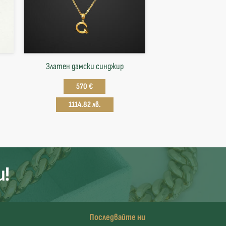
Златен дамски синджир
570 €
1114.82 лв.
и!
Последвайте ни