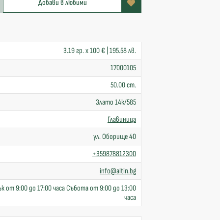
Добави в любими
3.19 гр. x 100 € | 195.58 лв.
17000105
50.00 cm.
Злато 14к/585
Главиница
ул. Оборище 40
+359878812300
info@altin.bg
к от 9:00 до 17:00 часа Събота от 9:00 до 13:00
часа