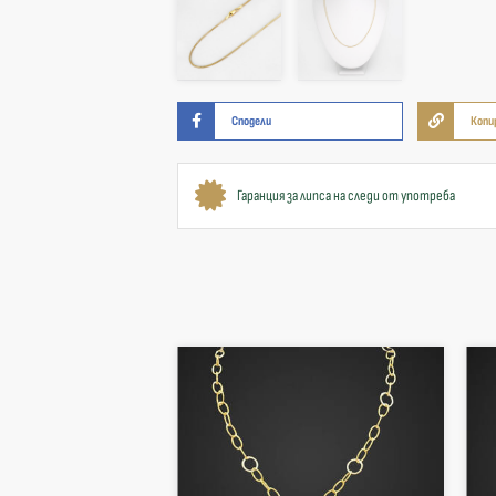
Сподели
Копи
Гаранция за липса на следи от употреба