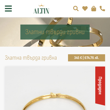
Златни твърди гривни
Златна твърда гривна
345 € | 674.76 лв.
Продаден