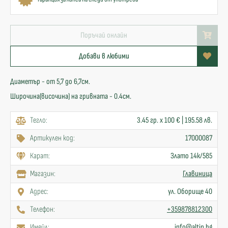
Поръчай онлайн
Добави в любими
Диаметър - от 5,7 до 6,7см.
Широчина(височина) на гривната - 0.4см.
Тегло:
3.45 гр. x 100 € | 195.58 лв.
Артикулен код:
17000087
Карат:
Злато 14к/585
Mагазин:
Главиница
Адрес:
ул. Оборище 40
Телефон:
+359878812300
Имейл:
info@altin.bg