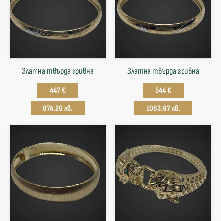
Златна твърда гривнa
Златна твърда гривнa
447 €
544 €
874.26 лв.
1063.97 лв.