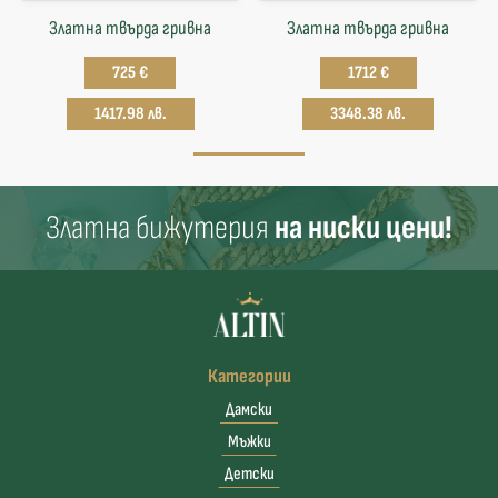
Златна твърда гривнa
Златна твърда гривнa
725 €
1712 €
1417.98 лв.
3348.38 лв.
Златна бижутерия
на ниски цени!
Категории
Дамски
Мъжки
Детски