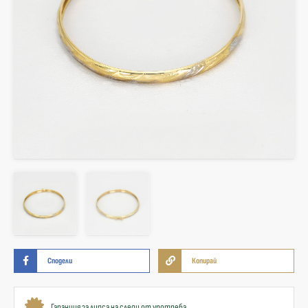
Сподели
Копирай
Гаранция за липса на следи от употреба