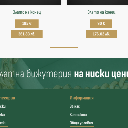
Злато на конец
Злато на конец
185 €
90 €
361.83 лв.
176.02 лв.
латна бижутерия
на ниски цен
тегории
Информация
ски
За нас
жки
Контакти
тски
Общи условия