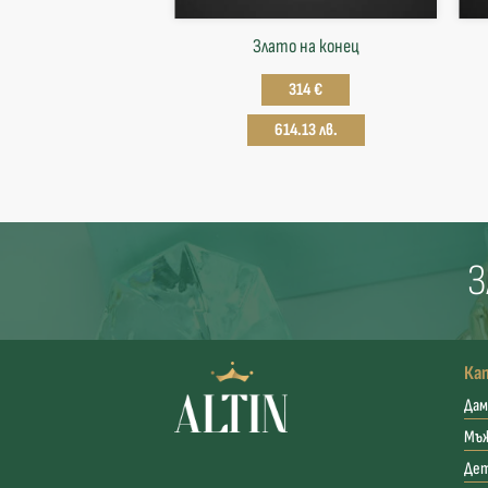
Злато на конец
314 €
614.13 лв.
З
Ка
Дам
Мъ
Де