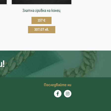
Златна гривна на конец
157 €
307.07 лв.
и!
Последвайте ни