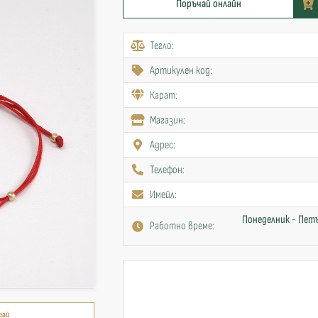
Поръчай онлайн
Тегло:
Артикулен код:
Карат:
Mагазин:
Адрес:
Телефон:
Имейл:
Понеделник - Петъ
Работно време:
рай