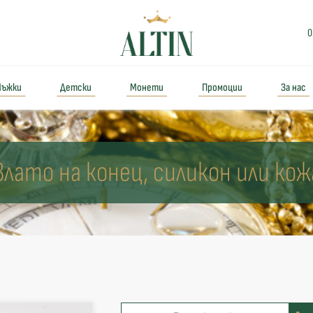
0
ъжки
Детски
Монети
Промоции
За нас
Злато на конец, силикон или кож