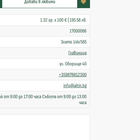
Добави в любими
1.32 гр. x 100 € | 195.58 лв.
17000086
Злато 14к/585
Главиница
ул. Оборище 40
+359878812300
info@altin.bg
к от 9:00 до 17:00 часа Събота от 9:00 до 13:00
часа