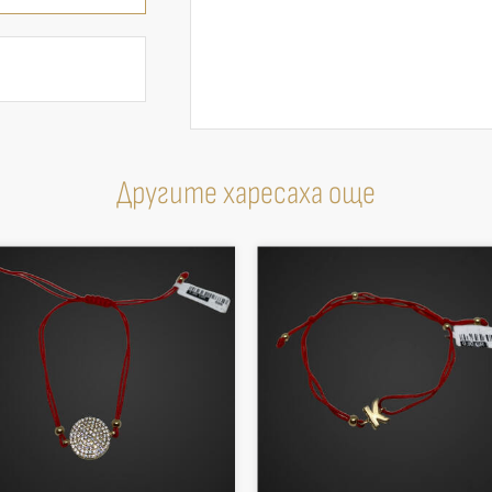
Другите харесаха още