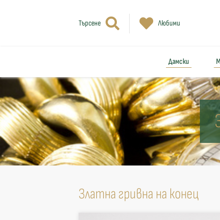
Търсене
Любими
Дамски
М
Златна гривна на конец