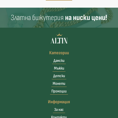
Златна бижутерия
на ниски цени!
Категории
Дамски
Мъжки
Детски
Монети
Промоции
Информация
За нас
Контакти