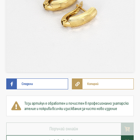
Сподели
Копирай
Този артикул е обработен и почистен в професионално златарско
ателие и покрива всички изисквания за чисто ново изделие
Поръчай онлайн