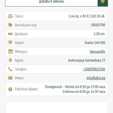
Добави в любими
Тегло:
1.44 гр. x 83 € | 162.33 лв.
Артикулен код:
06002798
Дължина:
1.50 cm.
Карат:
Злато 14к/585
Mагазин:
Каолиново
Адрес:
Александър Батемберг 27
Телефон:
+359878812300
Имейл:
info@altin.bg
Понеделник - Петък от 8:30 до 17:00 часа
Работно време:
Събота от 8:30 до 14:30 часа