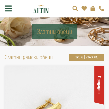
Златни обеци
Златни дамски обеци
120 € | 234.7 лв.
Продаден