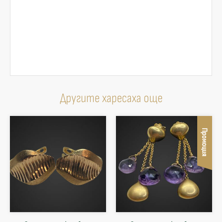
Другите харесаха още
Промоция