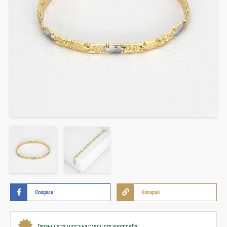
Сподели
Копирай
Гаранция за липса на следи от употреба