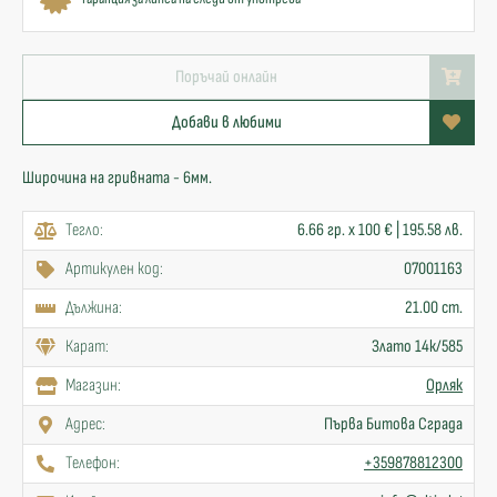
Поръчай онлайн
Добави в любими
Широчина на гривната - 6мм.
Тегло:
6.66 гр. x 100 € | 195.58 лв.
Артикулен код:
07001163
Дължина:
21.00 cm.
Карат:
Злато 14к/585
Mагазин:
Орляк
Адрес:
Първа Битова Сграда
Телефон:
+359878812300