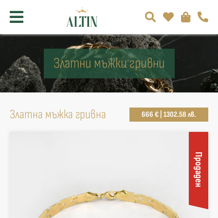
Златни мъжки гривни
Златна мъжка гривна
666 € | 1302.58 лв.
Продаден