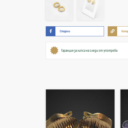
Сподели
Копи
Гаранция за липса на следи от употреба