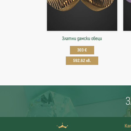
Златни дамски обеци
303 €
592.62 лв.
З
Ка