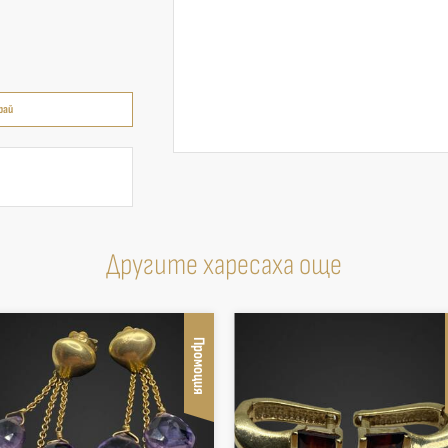
рай
Другите харесаха още
Промоция