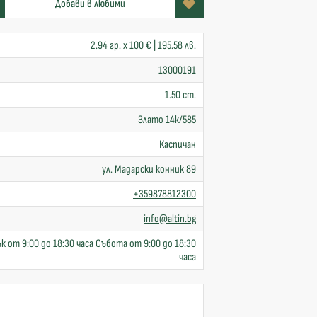
Добави в любими
2.94 гр. x 100 € | 195.58 лв.
13000191
1.50 cm.
Злато 14к/585
Каспичан
ул. Мадарски конник 89
+359878812300
info@altin.bg
к от 9:00 до 18:30 часа Събота от 9:00 до 18:30
часа