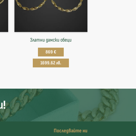
Златни дамски обеци
869 €
1699.62 лв.
и!
Последвайте ни