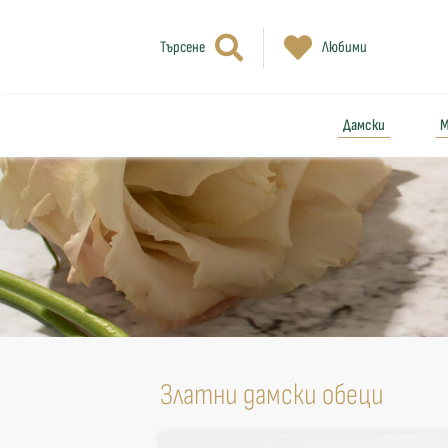
Търсене
Любими
Дамски
М
Златни дамски обеци