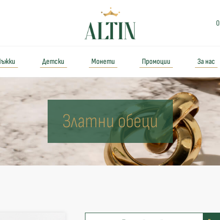
0
ъжки
Детски
Монети
Промоции
За нас
Златни обеци