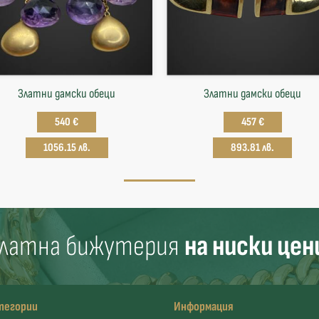
Златни дамски обеци
Златни дамски обеци
540 €
457 €
1056.15 лв.
893.81 лв.
латна бижутерия
на ниски цен
тегории
Информация