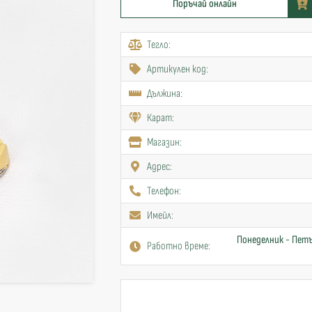
Поръчай онлайн
Тегло:
Артикулен код:
Дължина:
Карат:
Mагазин:
Адрес:
Телефон:
Имейл:
Понеделник - Петъ
Работно време: