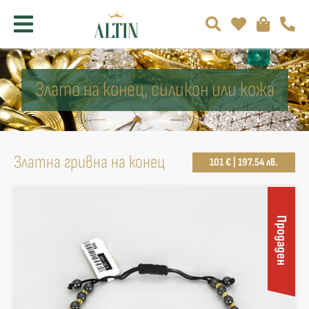
Злато на конец, силикон или кожа
Златна гривна на конец
101 € | 197.54 лв.
Продаден