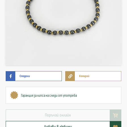
Сподели
Копирай
Гаранция за липса на следи от употреба
Поръчай онлайн
Добави в любими