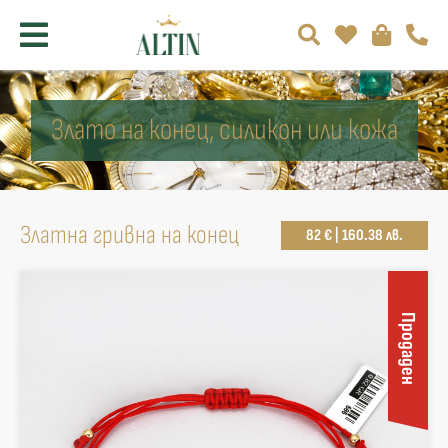
Злато на конец, силикон или кожа
Златна гривна на конец
82 € | 160.38 лв.
Продаден