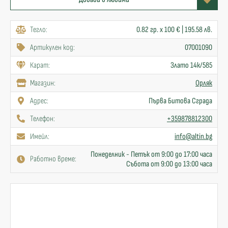
Тегло:
0.82 гр. x 100 € | 195.58 лв.
Артикулен код:
07001090
Карат:
Злато 14к/585
Mагазин:
Орляк
Адрес:
Първа Битова Сграда
Телефон:
+359878812300
Имейл:
info@altin.bg
Понеделник - Петък от 9:00 до 17:00 часа
Работно време:
Събота от 9:00 до 13:00 часа