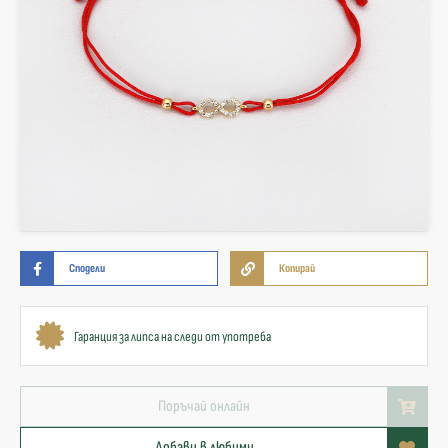
Сподели
Копирай
Гаранция за липса на следи от употреба
Поръчай онлайн
Добави в любими