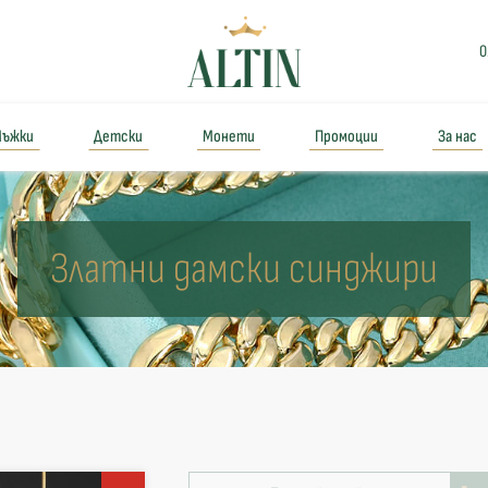
0
ъжки
Детски
Монети
Промоции
За нас
Златни дамски синджири