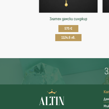
Златен дамски синджир
575 €
1124.6 лв.
З
Ка
Дам
Мъ