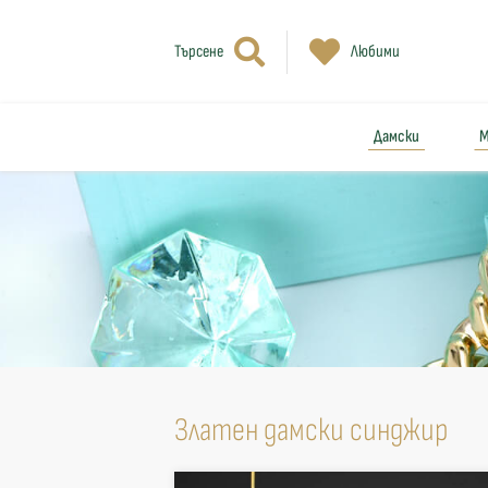
Търсене
Любими
Дамски
М
Златен дамски синджир