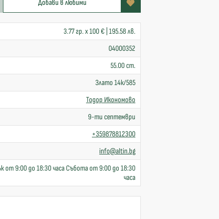
Добави в любими
3.77 гр. x 100 € | 195.58 лв.
04000352
55.00 cm.
Злато 14к/585
Тодор Икономово
9-ти септември
+359878812300
info@altin.bg
к от 9:00 до 18:30 часа Събота от 9:00 до 18:30
часа