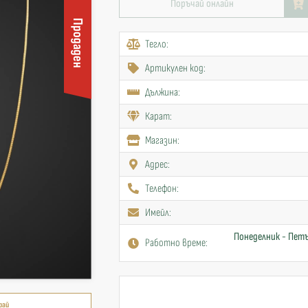
Поръчай онлайн
Продаден
Тегло:
Артикулен код:
Дължина:
Карат:
Mагазин:
Адрес:
Телефон:
Имейл:
Понеделник - Петъ
Работно време:
рай