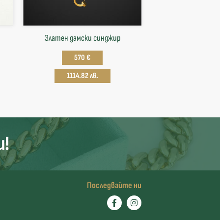
Златен дамски синджир
570 €
1114.82 лв.
и!
Последвайте ни