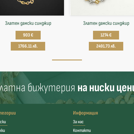
Златен дамски синджир
Златен дамски синджир
903 €
1274 €
1766.11 лв.
2491.73 лв.
латна бижутерия
на ниски цен
тегории
Информация
ски
За нас
жки
Контакти