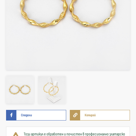
Сподели
Копирай
Този артикул е обработен и почистен в професионално златарско