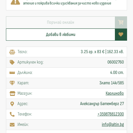
ателие и покрива всички изисквания за чисто ново изделие
Поръчай онлайн
Добави в любими
Тегло:
3.25 гр. x 83 € | 162.33 лв.
Артикулен код:
06002760
Дължина:
4.00 cm.
Карат:
Злато 14к/585
Mагазин:
Каолиново
Адрес:
Александър Батемберг 27
Телефон:
+359878812300
Имейл:
info@altin.bg