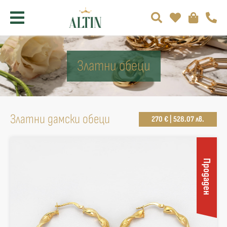
Златни обеци
Златни дамски обеци
270 € | 528.07 лв.
Продаден