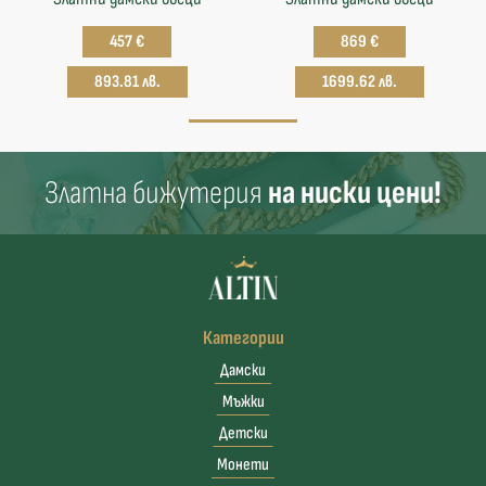
457 €
869 €
893.81 лв.
1699.62 лв.
Златна бижутерия
на ниски цени!
Категории
Дамски
Мъжки
Детски
Монети