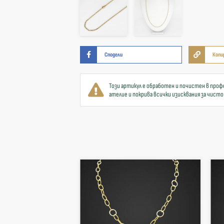
Сподели
Копи
Този артикул е обработен и почистен в проф
ателие и покрива всички изисквания за чисто