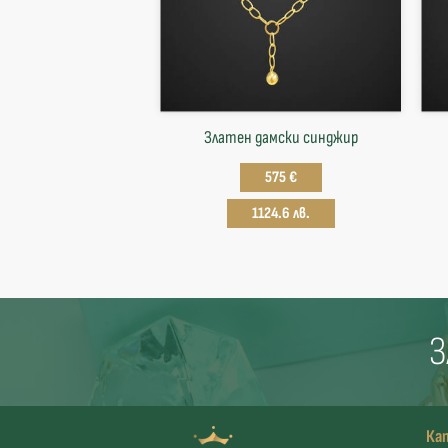
Златен дамски синджир
575 €
1124.6 лв.
З
Ка