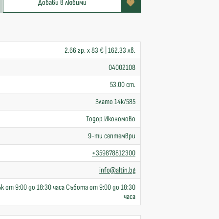
Добави в любими
2.66 гр. x 83 € | 162.33 лв.
04002108
53.00 cm.
Злато 14к/585
Тодор Икономово
9-ти септември
+359878812300
info@altin.bg
к от 9:00 до 18:30 часа Събота от 9:00 до 18:30
часа