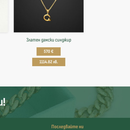
Златен дамски синджир
570 €
1114.82 лв.
и!
Последвайте ни