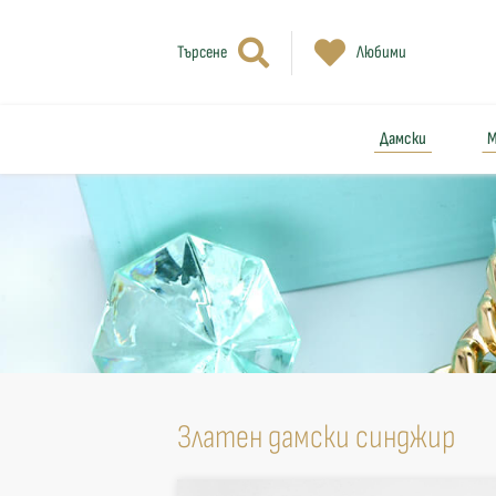
Търсене
Любими
Дамски
М
Златен дамски синджир