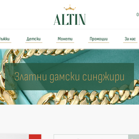
0
ъжки
Детски
Монети
Промоции
За нас
Златни дамски синджири