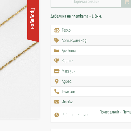
Поръчай онлайн
Продаден
Дебелина на плетката - 1.5мм.
Тегло:
Артикулен код:
Дължина:
Карат:
Mагазин:
Адрес:
Телефон:
Имейл:
Понеделник - Петъ
Работно време: