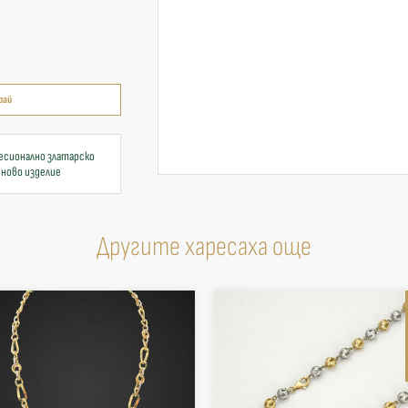
рай
есионално златарско
 ново изделие
Другите харесаха още