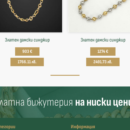
Златен дамски синджир
Златен дамски синджир
903 €
1274 €
1766.11 лв.
2491.73 лв.
латна бижутерия
на ниски цен
тегории
Информация