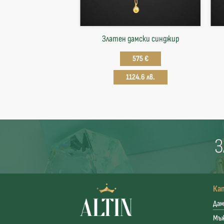
Златен дамски синджир
575 €
1124.6 лв.
З
Ка
Дам
Мъ