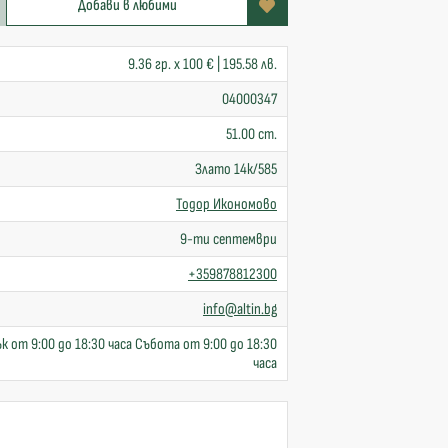
Добави в любими
9.36 гр. x 100 € | 195.58 лв.
04000347
51.00 cm.
Злато 14к/585
Тодор Икономово
9-ти септември
+359878812300
info@altin.bg
к от 9:00 до 18:30 часа Събота от 9:00 до 18:30
часа