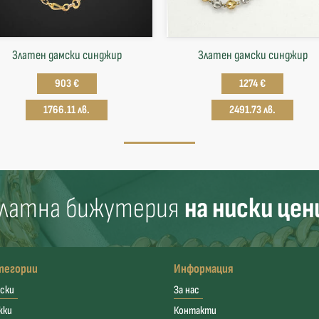
Златен дамски синджир
Златен дамски синджир
903 €
1274 €
1766.11 лв.
2491.73 лв.
латна бижутерия
на ниски цен
тегории
Информация
ски
За нас
жки
Контакти