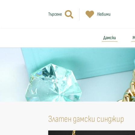
Търсене
Любими
Дамски
М
Златен дамски синджир