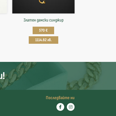
Златен дамски синджир
570 €
1114.82 лв.
и!
Последвайте ни