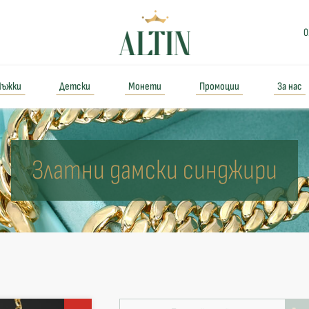
0
ъжки
Детски
Монети
Промоции
За нас
Златни дамски синджири