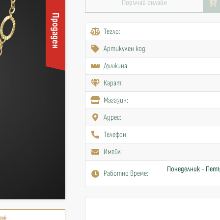
Поръчай онлайн
Продаден
Тегло:
Артикулен код:
Дължина:
Карат:
Mагазин:
Адрес:
Телефон:
Имейл:
Понеделник - Петъ
Работно време:
рай